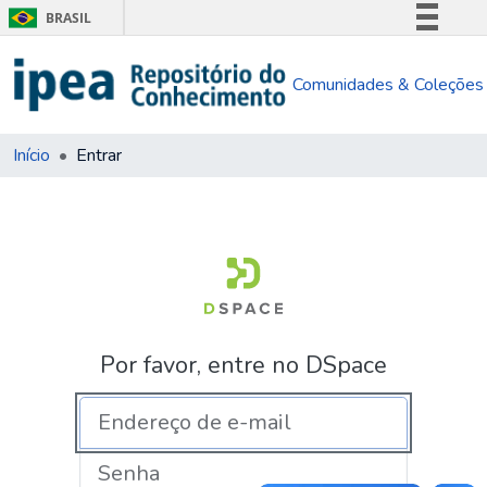
BRASIL
Simplifique!
Comunidades & Coleções
Comunica BR
Participe
Acesso à informação
Início
Entrar
Legislação
Canais
Por favor, entre no DSpace