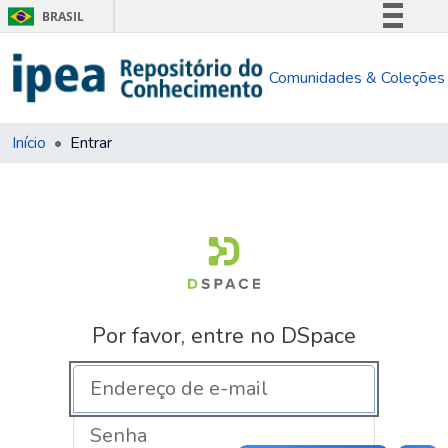
BRASIL
Simplifique!
Comunidades & Coleções
Comunica BR
Participe
Acesso à informação
Início
Entrar
Legislação
Canais
Por favor, entre no DSpace