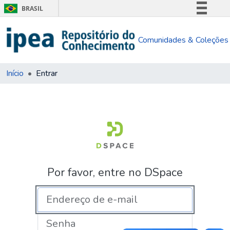
BRASIL
Simplifique!
Comunidades & Coleções
Comunica BR
Participe
Acesso à informação
Início
Entrar
Legislação
Canais
Por favor, entre no DSpace