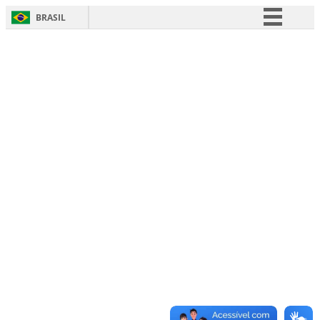
BRASIL
Simplifique!
Comunica BR
Participe
Acesso à informação
Legislação
Canais