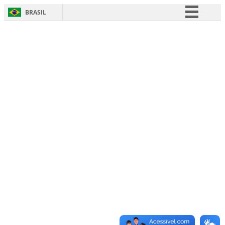
BRASIL
Simplifique!
Comunica BR
Participe
Acesso à informação
Legislação
Canais