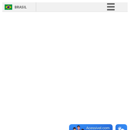
BRASIL
Simplifique!
Comunica BR
Participe
Acesso à informação
Legislação
Canais