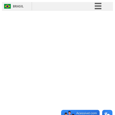
BRASIL
Simplifique!
Comunica BR
Participe
Acesso à informação
Legislação
Canais