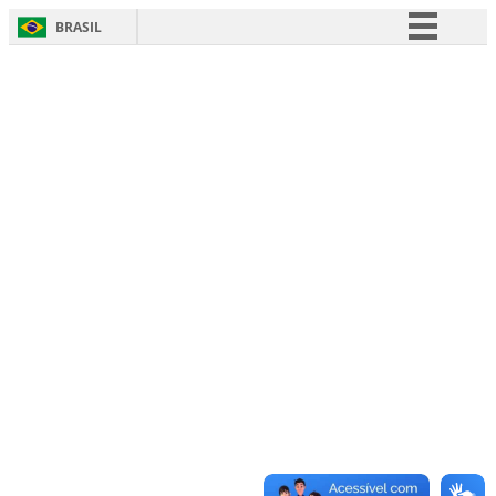
BRASIL
Simplifique!
Comunica BR
Participe
Acesso à informação
Legislação
Canais