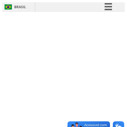
BRASIL
Simplifique!
Comunica BR
Participe
Acesso à informação
Legislação
Canais