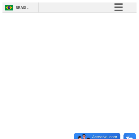
BRASIL
Simplifique!
Comunica BR
Participe
Acesso à informação
Legislação
Canais