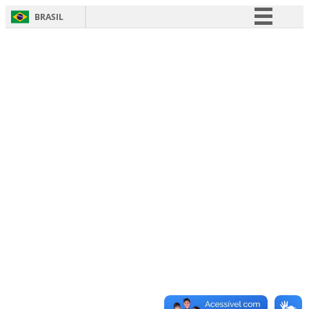
BRASIL
Simplifique!
Comunica BR
Participe
Acesso à informação
Legislação
Canais