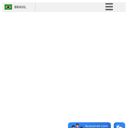
BRASIL
Simplifique!
Comunica BR
Participe
Acesso à informação
Legislação
Canais