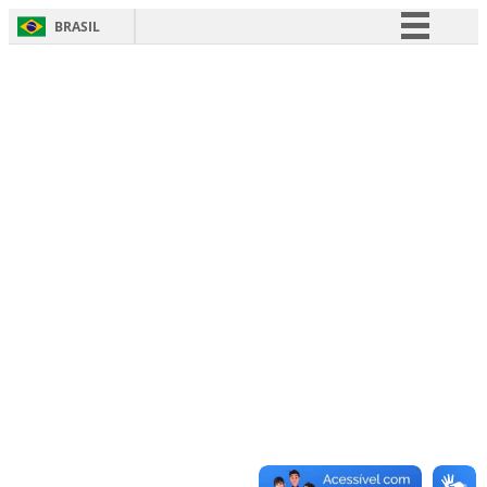
BRASIL
Simplifique!
Comunica BR
Participe
Acesso à informação
Legislação
Canais