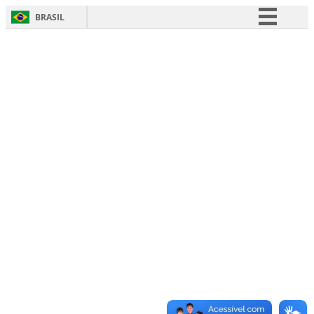
BRASIL
Simplifique!
Comunica BR
Participe
Acesso à informação
Legislação
Canais