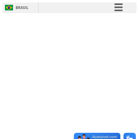
BRASIL
Simplifique!
Comunica BR
Participe
Acesso à informação
Legislação
Canais