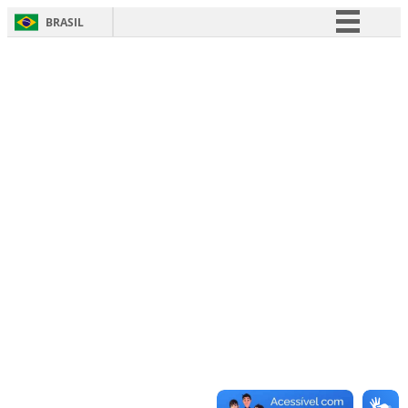
BRASIL
Simplifique!
Comunica BR
Participe
Acesso à informação
Legislação
Canais