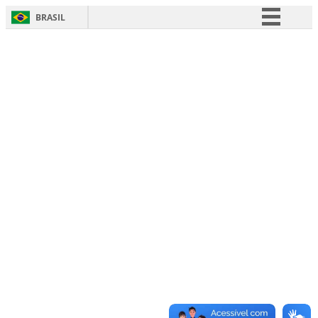
BRASIL
Simplifique!
Comunica BR
Participe
Acesso à informação
Legislação
Canais