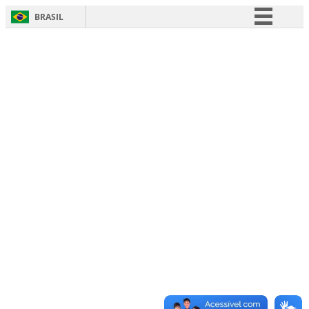
BRASIL
Simplifique!
Comunica BR
Participe
Acesso à informação
Legislação
Canais