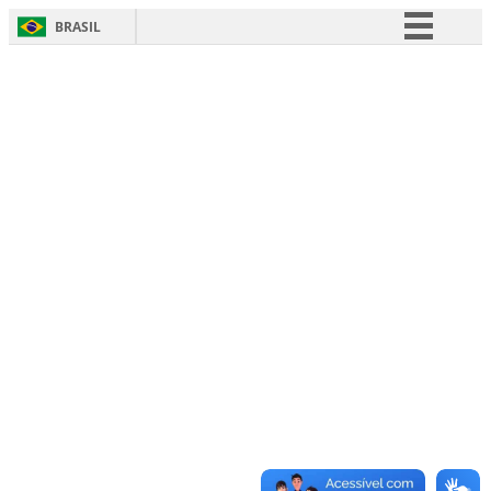
BRASIL
Simplifique!
Comunica BR
Participe
Acesso à informação
Legislação
Canais