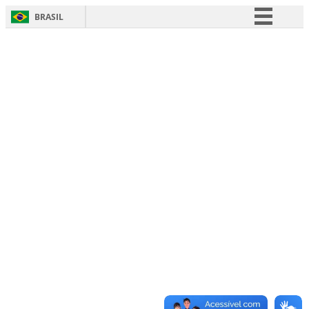
BRASIL
Simplifique!
Comunica BR
Participe
Acesso à informação
Legislação
Canais