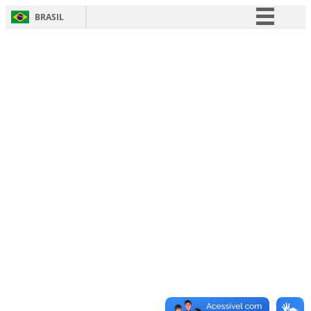
BRASIL
Simplifique!
Comunica BR
Participe
Acesso à informação
Legislação
Canais