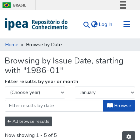
BRASIL
Simplifique!
(current)
Log In
Comunica BR
Participe
Communities & Collections
Acesso à informação
Home
Browse by Date
Search for
Legislação
Browsing by Issue Date, starting
Canais
Tips
with "1986-01"
About Us
Filter results by year or month
Browse
All browse results
Now showing
1 - 5 of 5