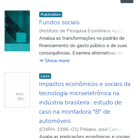
Publication
Fundos sociais
(
Instituto de Pesquisa Econômica Aplicada
(Ipea)
Analisa as transformações no padrão de
,
1986-01
)
Rezende, Fernando
;
Silva,
Beatriz Azeredo da
financiamento do gasto público e de suas
consequências. Examina alternativas de
reforma dos mecanismos de financiamento
Show more
dos programas sociais.
Livro
Impactos econômicos e sociais da
tecnologia microeletrônica na
indústria brasileira : estudo de
caso na montadora "B" de
automóveis
(
CNRH
,
1986-01
)
Peliano, José Carlos
Pereira
Avalia as implicações econômicas e sociais
;
Gitahy, Leda Marcia P.
;
Cassiolato,