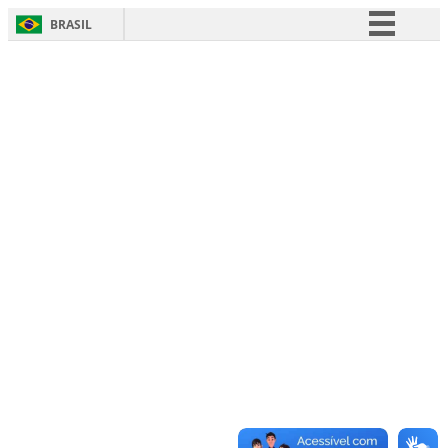
BRASIL
Simplifique!
Comunica BR
Participe
Acesso à informação
Legislação
Canais