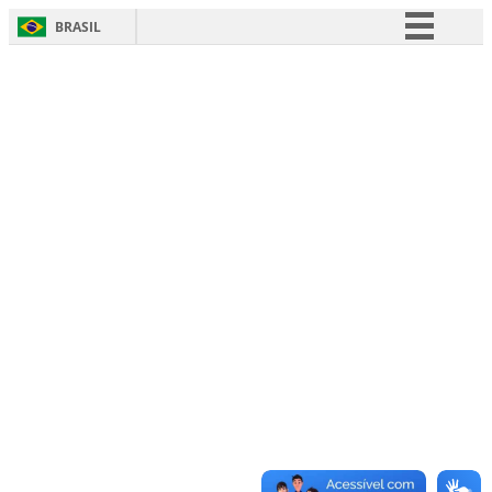
BRASIL
Simplifique!
Comunica BR
Participe
Acesso à informação
Legislação
Canais