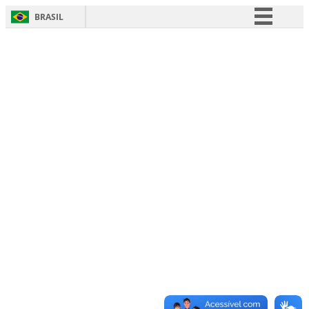
BRASIL
Simplifique!
Comunica BR
Participe
Acesso à informação
Legislação
Canais