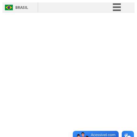
BRASIL
Simplifique!
Comunica BR
Participe
Acesso à informação
Legislação
Canais