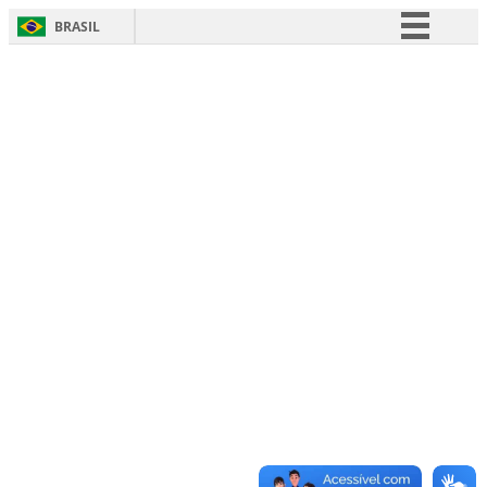
BRASIL
Simplifique!
Comunica BR
Participe
Acesso à informação
Legislação
Canais