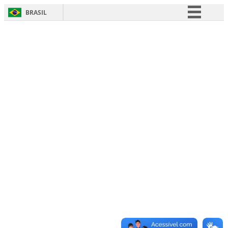
BRASIL
Simplifique!
Comunica BR
Participe
Acesso à informação
Legislação
Canais