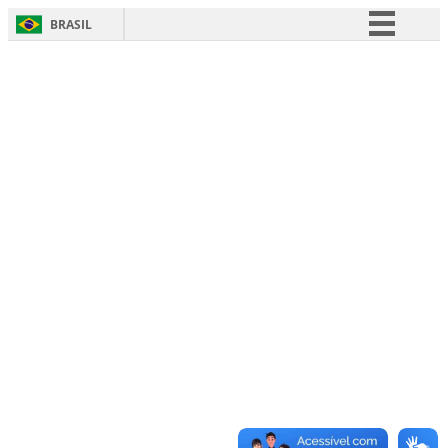
BRASIL
Simplifique!
Comunica BR
Participe
Acesso à informação
Legislação
Canais