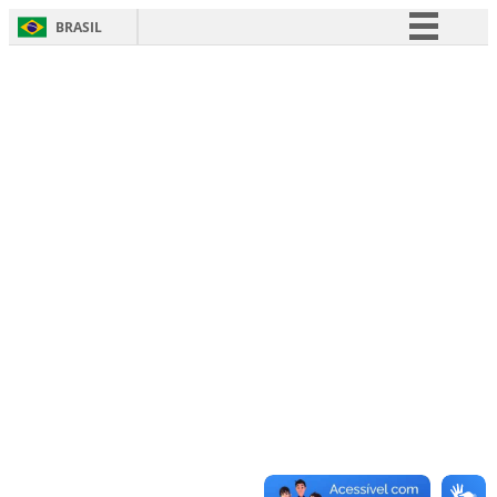
BRASIL
Simplifique!
Comunica BR
Participe
Acesso à informação
Legislação
Canais