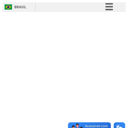
BRASIL
Simplifique!
Comunica BR
Participe
Acesso à informação
Legislação
Canais