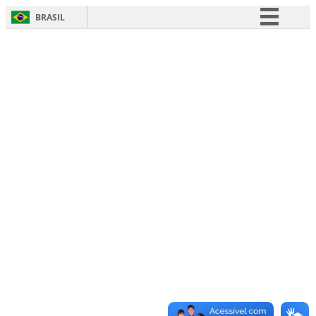
BRASIL
Simplifique!
Comunica BR
Participe
Acesso à informação
Legislação
Canais