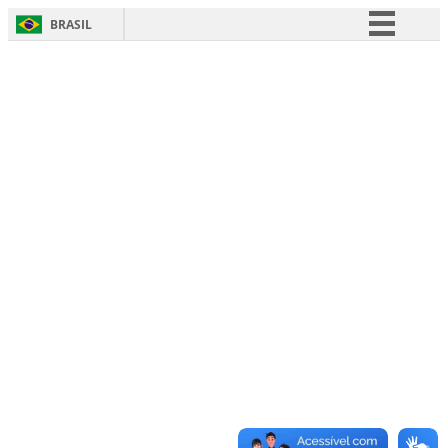
BRASIL
Simplifique!
Comunica BR
Participe
Acesso à informação
Legislação
Canais