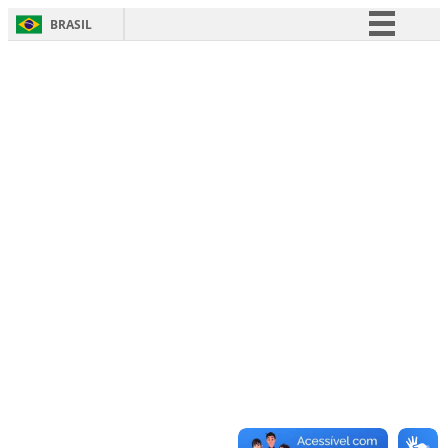
BRASIL
Simplifique!
Comunica BR
Participe
Acesso à informação
Legislação
Canais