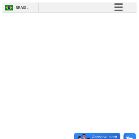
BRASIL
Simplifique!
Comunica BR
Participe
Acesso à informação
Legislação
Canais