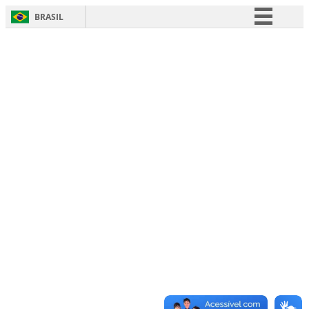
BRASIL
Simplifique!
Comunica BR
Participe
Acesso à informação
Legislação
Canais