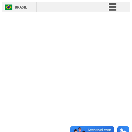
BRASIL
Simplifique!
Comunica BR
Participe
Acesso à informação
Legislação
Canais