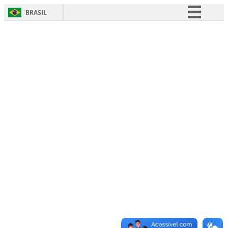
BRASIL
Simplifique!
Comunica BR
Participe
Acesso à informação
Legislação
Canais