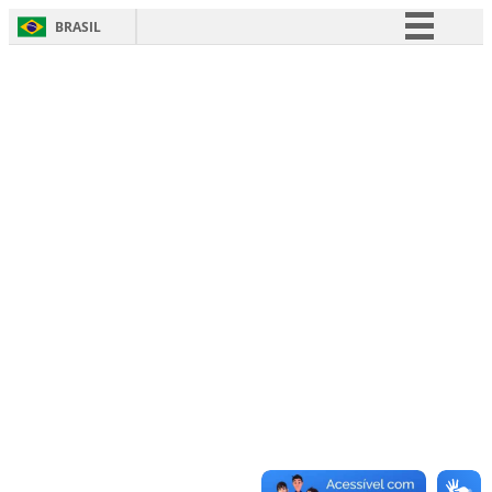
BRASIL
Simplifique!
Comunica BR
Participe
Acesso à informação
Legislação
Canais