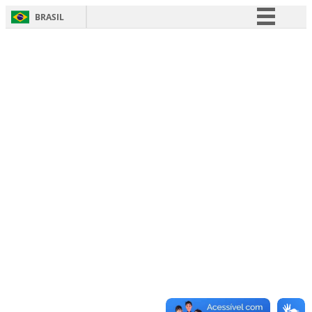
BRASIL
Simplifique!
Comunica BR
Participe
Acesso à informação
Legislação
Canais