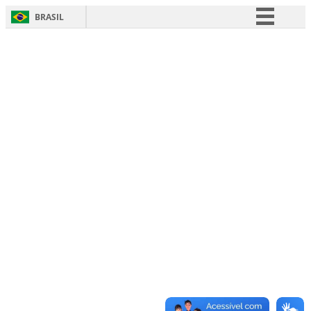
BRASIL
Simplifique!
Comunica BR
Participe
Acesso à informação
Legislação
Canais