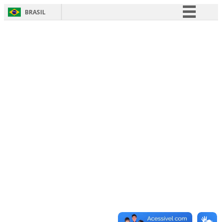
BRASIL
Simplifique!
Comunica BR
Participe
Acesso à informação
Legislação
Canais