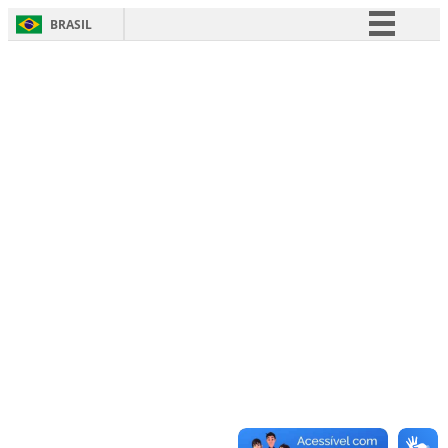
BRASIL
Simplifique!
Comunica BR
Participe
Acesso à informação
Legislação
Canais