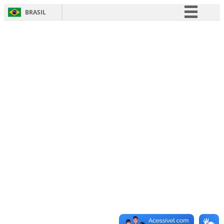
BRASIL
Simplifique!
Comunica BR
Participe
Acesso à informação
Legislação
Canais