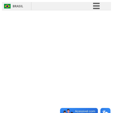
BRASIL
Simplifique!
Comunica BR
Participe
Acesso à informação
Legislação
Canais