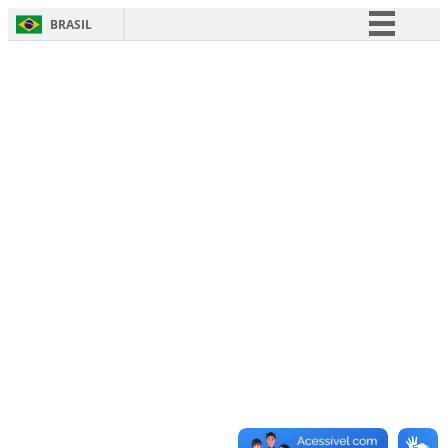
BRASIL
Simplifique!
Comunica BR
Participe
Acesso à informação
Legislação
Canais