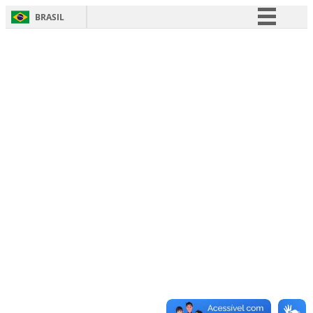
BRASIL
Simplifique!
Comunica BR
Participe
Acesso à informação
Legislação
Canais