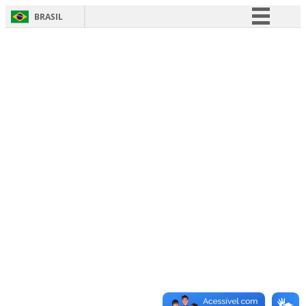
BRASIL
Simplifique!
Comunica BR
Participe
Acesso à informação
Legislação
Canais