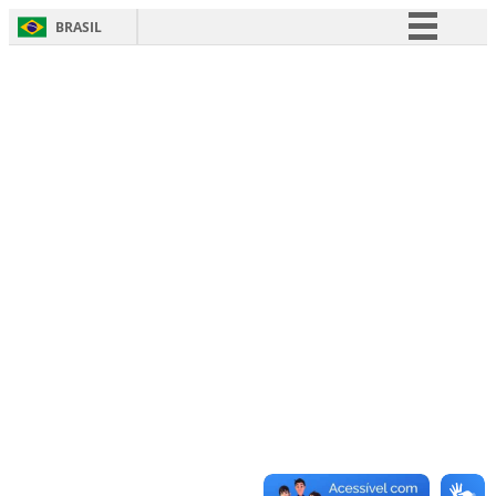
BRASIL
Simplifique!
Comunica BR
Participe
Acesso à informação
Legislação
Canais