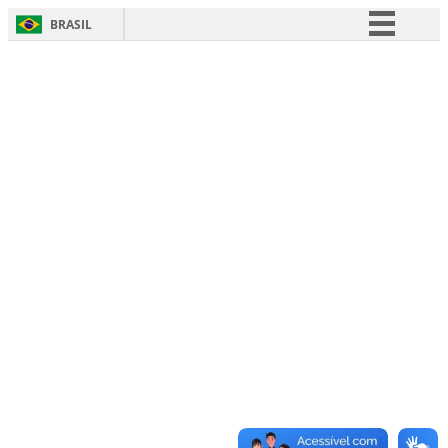
BRASIL
Simplifique!
Comunica BR
Participe
Acesso à informação
Legislação
Canais